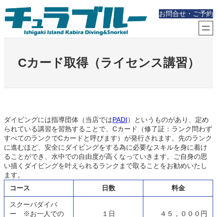
内
お問合せ・ご予約
容
を
ス
キ
ッ
Cカード取得（ライセンス講習）
プ
ダイビングには指導団体（当店では
PADI
）というものがあり、定め
られている講習を習熟することで、Cカード（修了証：ランク問わず
すべてのランクでCカードと呼びます）が発行されます。先のランク
に進むほど、安全にダイビングをする為に必要なスキルを身に着け
ることができ、水中での自由度が高くなっていきます。ご自身の思
い描くダイビングを叶えられるランクまで取ることをお勧めいたし
ます。
コース
日数
料金
スクーバダイバ
ー ※お一人での
１日
４５，０００円