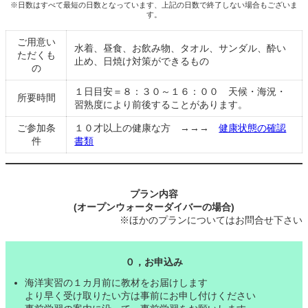
※日数はすべて最短の日数となっています、上記の日数で終了しない場合もございま
す。
ご用意い
水着、昼食、お飲み物、タオル、サンダル、酔い
ただくも
止め、日焼け対策ができるもの
の
１日目安＝８：３０～１６：００ 天候・海況・
所要時間
習熟度により前後することがあります。
ご参加条
１０才以上の健康な方 →→→
健康状態の確認
件
書類
プラン内容
(オープンウォーターダイバーの場合)
※ほかのプランについてはお問合せ下さい
０，お申込み
海洋実習の１カ月前に教材をお届けします
より早く受け取りたい方は事前にお申し付けください