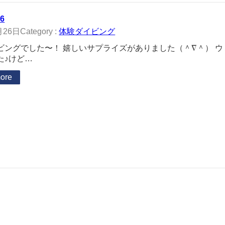
26
月26日
Category :
体験ダイビング
ビングでした〜！ 嬉しいサプライズがありました（＾∇＾） 
た♪けど…
ore