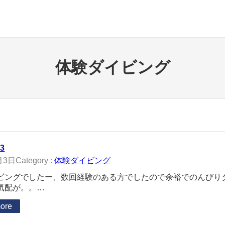
体験ダイビング
03
月3日
Category :
体験ダイビング
ビングでしたー、数回経験のある方でしたので余裕でのんびり
気配が。。…
ore