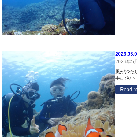
2026,05,
2026年5
風が冷た
手に泳い
Read m