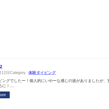
12
月12日
Category :
体験ダイビング
ビングでしたー！個人的にいやーな感じの波がありましたが、安
ろに！…
ore