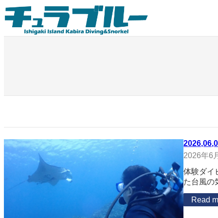
内
容
を
ス
キ
ッ
プ
2026,06,
2026年6
体験ダイ
た台風の
Read m