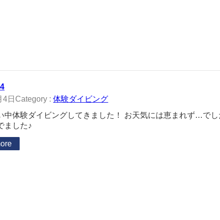
04
月4日
Category :
体験ダイビング
い中体験ダイビングしてきました！ お天気には恵まれず…で
でました♪
ore