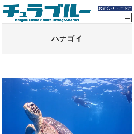
内
お問合せ・ご予約
容
を
ス
キ
ッ
ハナゴイ
プ