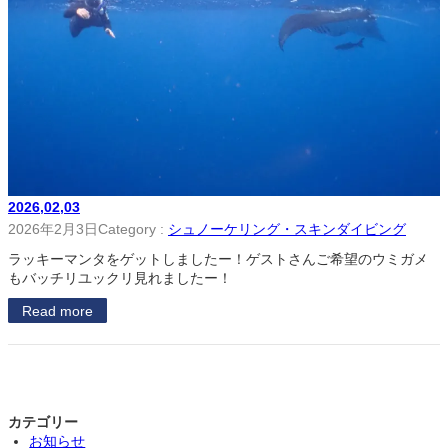
2026,02,03
2026年2月3日
Category :
シュノーケリング・スキンダイビング
ラッキーマンタをゲットしましたー！ゲストさんご希望のウミガメ
もバッチリユックリ見れましたー！
Read more
カテゴリー
お知らせ