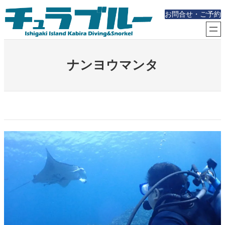
内
お問合せ・ご予約
容
を
ス
キ
ッ
ナンヨウマンタ
プ