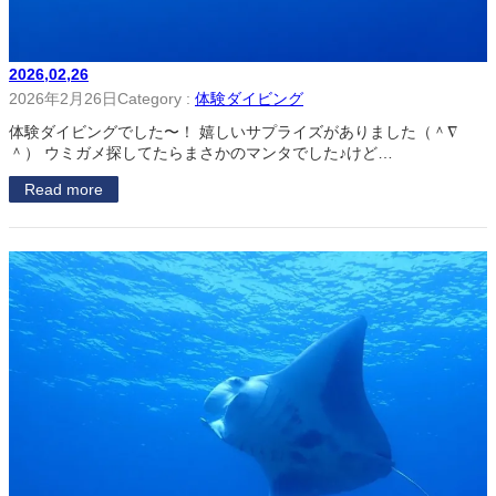
2026,02,26
2026年2月26日
Category :
体験ダイビング
体験ダイビングでした〜！ 嬉しいサプライズがありました（＾∇
＾） ウミガメ探してたらまさかのマンタでした♪けど…
Read more