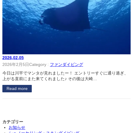
2026,02,05
2026年2月5日
Category :
ファンダイビング
今日は川平でマンタが見れましたー！ エントリーすぐに通り過ぎ、
上がる直前にまた来てくれました♪ その後は大崎…
Read more
カテゴリー
お知らせ