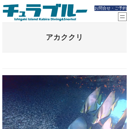
内
お問合せ・ご予約
容
を
ス
キ
ッ
アカククリ
プ