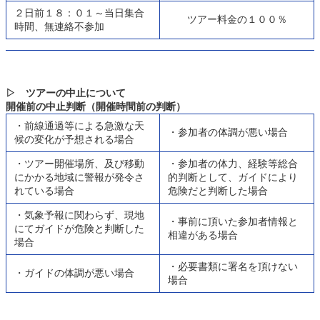
２日前１８：０１～当日集合
ツアー料金の１００％
時間、無連絡不参加
▷ ツアーの中止について
開催前の中止判断（開催時間前の判断）
・前線通過等による急激な天
・参加者の体調が悪い場合
候の変化が予想される場合
・ツアー開催場所、及び移動
・参加者の体力、経験等総合
にかかる地域に警報が発令さ
的判断として、ガイドにより
れている場合
危険だと判断した場合
・気象予報に関わらず、現地
・事前に頂いた参加者情報と
にてガイドが危険と判断した
相違がある場合
場合
・必要書類に署名を頂けない
・ガイドの体調が悪い場合
場合