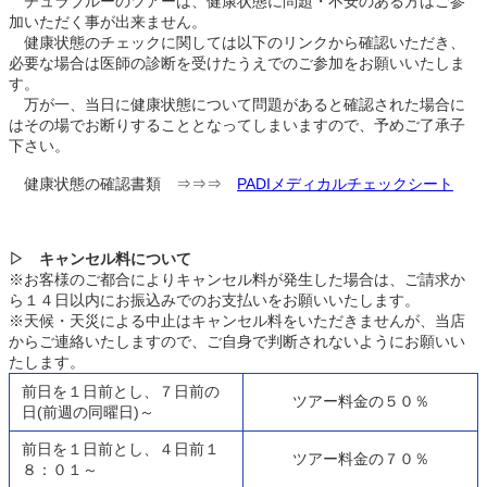
チュラブルーのツアーは、健康状態に問題・不安のある方はご参
加いただく事が出来ません。
健康状態のチェックに関しては以下のリンクから確認いただき、
必要な場合は医師の診断を受けたうえでのご参加をお願いいたしま
す。
万が一、当日に健康状態について問題があると確認された場合に
はその場でお断りすることとなってしまいますので、予めご了承子
下さい。
健康状態の確認書類 ⇒⇒⇒
PADIメディカルチェックシート
▷ キャンセル料について
※お客様のご都合によりキャンセル料が発生した場合は、ご請求か
ら１４日以内にお振込みでのお支払いをお願いいたします。
※天候・天災による中止はキャンセル料をいただきませんが、当店
からご連絡いたしますので、ご自身で判断されないようにお願いい
たします。
前日を１日前とし、７日前の
ツアー料金の５０％
日(前週の同曜日)～
前日を１日前とし、４日前１
ツアー料金の７０％
８：０１～